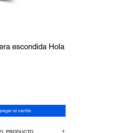
era escondida Hola
2
o
regar al carrito
EL PRODUCTO