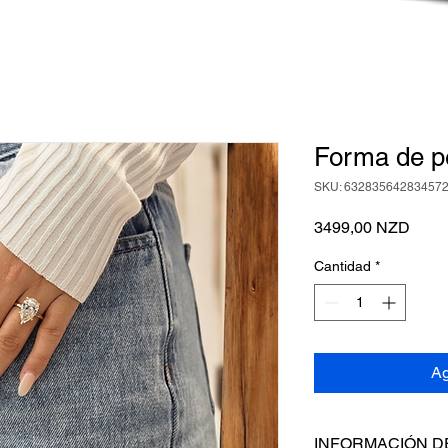
Forma de p
SKU: 63283564283457
Preci
3499,00 NZD
Cantidad
*
Ag
INFORMACIÓN D